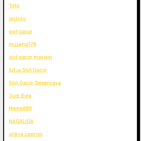
Toto
olxtoto
slot gacor
musang178
slot gacor maxwin
Situs Slot Gacor
Slot Gacor Terpercaya
Judi Bola
Meme889
NAGALIGA
online casinos