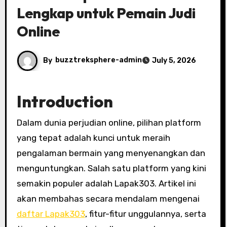
Lengkap untuk Pemain Judi
Online
By
buzztreksphere-admin
July 5, 2026
Introduction
Dalam dunia perjudian online, pilihan platform
yang tepat adalah kunci untuk meraih
pengalaman bermain yang menyenangkan dan
menguntungkan. Salah satu platform yang kini
semakin populer adalah Lapak303. Artikel ini
akan membahas secara mendalam mengenai
daftar Lapak303
, fitur-fitur unggulannya, serta