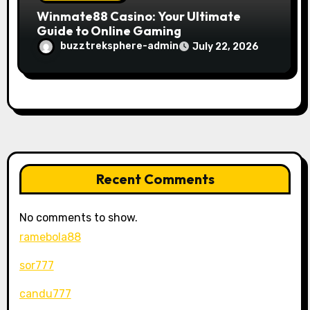
Winmate88 Casino: Your Ultimate
Guide to Online Gaming
buzztreksphere-admin
July 22, 2026
Recent Comments
No comments to show.
ramebola88
sor777
candu777