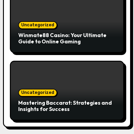
Uncategorized
Winmate88 Casino: Your Ultimate
Guide to Online Gaming
Uncategorized
Mastering Baccarat: Strategies and
Insights for Success