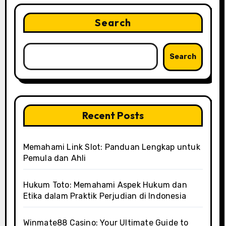
Search
Search
Recent Posts
Memahami Link Slot: Panduan Lengkap untuk
Pemula dan Ahli
Hukum Toto: Memahami Aspek Hukum dan
Etika dalam Praktik Perjudian di Indonesia
Winmate88 Casino: Your Ultimate Guide to