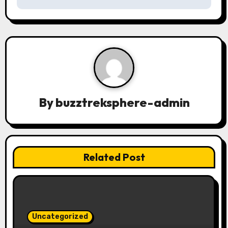
a
v
i
g
a
By
buzztreksphere-admin
t
i
o
Related Post
n
Uncategorized