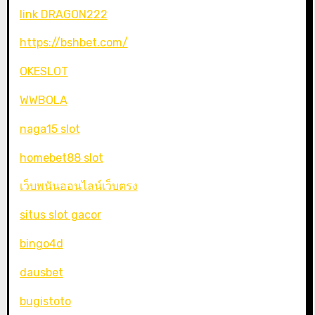
link DRAGON222
https://bshbet.com/
OKESLOT
WWBOLA
naga15 slot
homebet88 slot
เว็บพนันออนไลน์เว็บตรง
situs slot gacor
bingo4d
dausbet
bugistoto