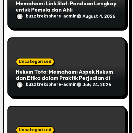
Memahami Link Slot: Panduan Lengkap
untuk Pemula dan Ahli
buzztreksphere-admin
August 4, 2026
Uncategorized
Hukum Toto: Memahami Aspek Hukum
dan Etika dalam Praktik Perjudian di
Indonesia
buzztreksphere-admin
July 24, 2026
Uncategorized